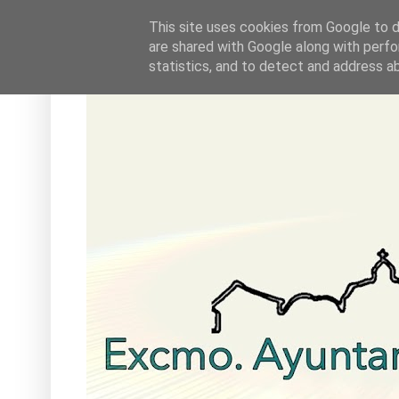
This site uses cookies from Google to de
are shared with Google along with perfo
statistics, and to detect and address a