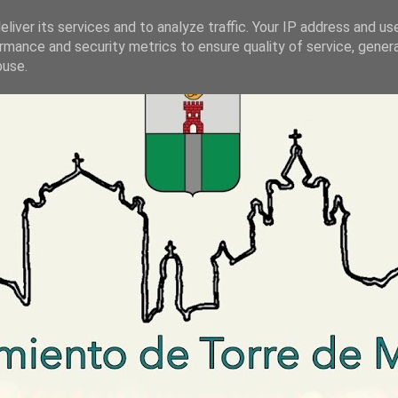
liver its services and to analyze traffic. Your IP address and us
rmance and security metrics to ensure quality of service, gene
buse.