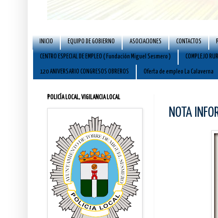
INICIO
EQUIPO DE GOBIERNO
ASOCIACIONES
CONTACTOS
CENTRO ESPECIAL DE EMPLEO ( Fundación Miguel Sesmero )
COMPLEJO RUR
120 ANIVERSARIO CONGRESOS OBREROS
Oferta de empleo La Calaverna
POLICÍA LOCAL, VIGILANCIA LOCAL
NOTA INFO