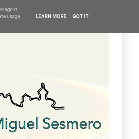
er-agent
rate usage
LEARN MORE
GOT IT