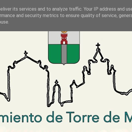
liver its services and to analyze traffic. Your IP address and us
rmance and security metrics to ensure quality of service, gene
buse.