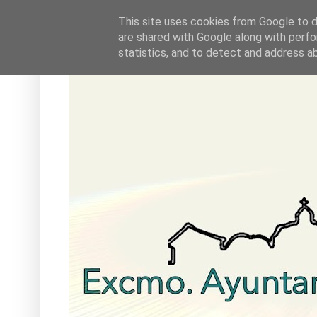
This site uses cookies from Google to de
are shared with Google along with perfo
statistics, and to detect and address a