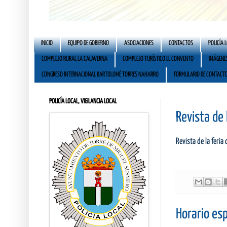
INICIO
EQUIPO DE GOBIERNO
ASOCIACIONES
CONTACTOS
POLICÍA 
COMPLEJO RURAL LA CALAVERNA
COMPLEJO TURÍSTICO EL CONVENTO
IMÁGENE
CONGRESO INTERNACIONAL BARTOLOMÉ TORRES NAHARRO
FORMULARIO DE CONTACT
POLICÍA LOCAL, VIGILANCIA LOCAL
Revista de 
Revista de la feria
Horario esp