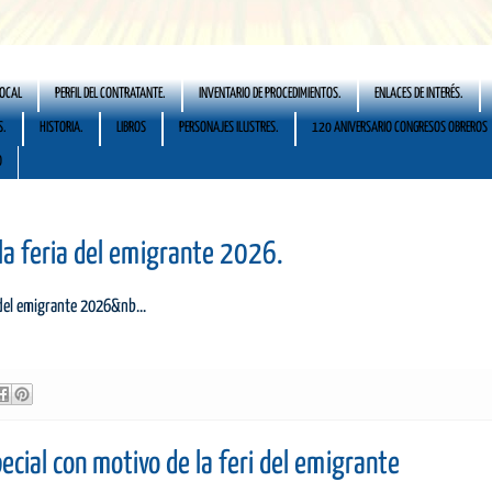
LOCAL
PERFIL DEL CONTRATANTE.
INVENTARIO DE PROCEDIMIENTOS.
ENLACES DE INTERÉS.
S.
HISTORIA.
LIBROS
PERSONAJES ILUSTRES.
120 ANIVERSARIO CONGRESOS OBREROS
O
la feria del emigrante 2026.
 del emigrante 2026&nb...
ecial con motivo de la feri del emigrante