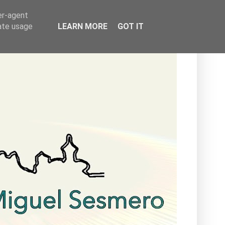
er-agent
rate usage
LEARN MORE
GOT IT