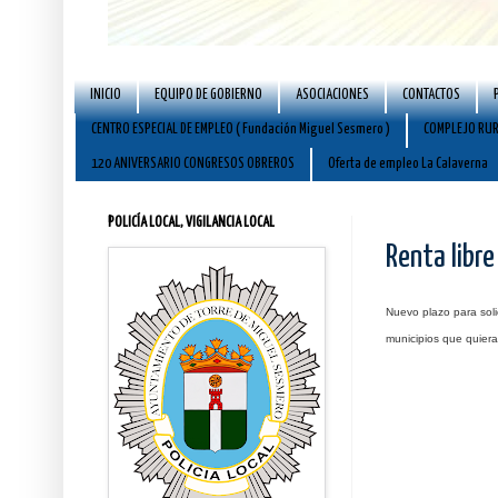
INICIO
EQUIPO DE GOBIERNO
ASOCIACIONES
CONTACTOS
CENTRO ESPECIAL DE EMPLEO ( Fundación Miguel Sesmero )
COMPLEJO RUR
120 ANIVERSARIO CONGRESOS OBREROS
Oferta de empleo La Calaverna
POLICÍA LOCAL, VIGILANCIA LOCAL
Renta libre
Nuevo plazo para soli
municipios que quieran