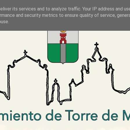
liver its services and to analyze traffic. Your IP address and us
rmance and security metrics to ensure quality of service, gene
buse.