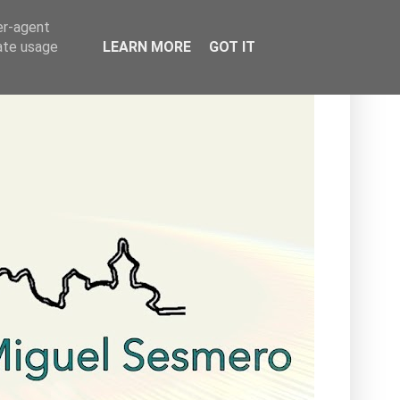
er-agent
rate usage
LEARN MORE
GOT IT