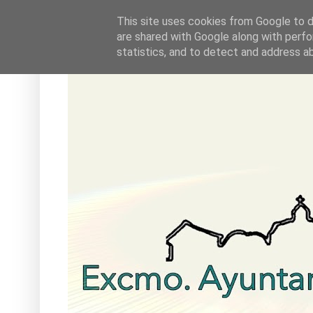
This site uses cookies from Google to de
are shared with Google along with perfo
statistics, and to detect and address a