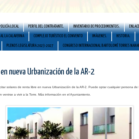
POLICÍA LOCAL
PERFIL DEL CONTRATANTE.
INVENTARIO DE PROCEDIMIENTOS.
ENLACE
AL LA CALAVERNA
COMPLEJO TURÍSTICO EL CONVENTO
IMÁGENES.
HISTORIA.
PLENOS LEGISLATURA 2023-2027
CONGRESO INTERNACIONAL BARTOLOMÉ TORRES NAHA
 en nueva Urbanización de la AR-2
citar solares de renta libre en nueva Urbanización de la AR-2. Puede optar cualquier persona de l
 venirse a vivir a la Torre. Más información en el Ayuntamiento.