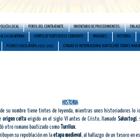
POLICÍA LOCAL
PERFIL DEL CONTRATANTE.
INVENTARIO DE PROCEDIMIENTOS.
ENLACE
AL LA CALAVERNA
COMPLEJO TURÍSTICO EL CONVENTO
IMÁGENES.
HISTORIA.
PLENOS LEGISLATURA 2023-2027
CONGRESO INTERNACIONAL BARTOLOMÉ TORRES NAHA
HISTORIA
 nombre tiene tintes de leyenda, mientras unos historiadores lo id
de
origen celta
erigido en el siglo VI antes de Cristo, llamado
Saluxtogi
,
idó otro romano bautizado como
Turrilux
.
ribuyen su repoblación en la
etapa medieval
, al hallazgo de un tesoro en e