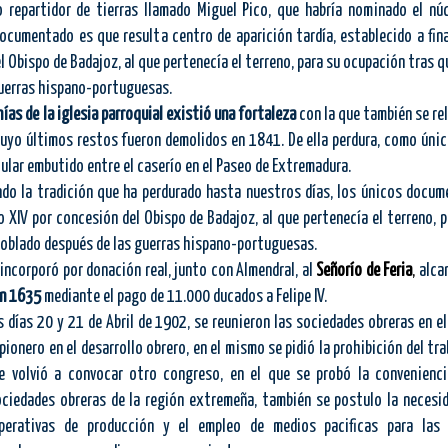
 repartidor de tierras llamado Miguel Pico, que habría nominado el núc
documentado es que resulta centro de aparición tardía, establecido a fin
l Obispo de Badajoz, al que pertenecía el terreno, para su ocupación tras 
guerras hispano-portuguesas.
ías de la iglesia parroquial existió una fortaleza
con la que también se re
 cuyo últimos restos fueron demolidos en 1841. De ella perdura, como úni
ular embutido entre el caserío en el Paseo de Extremadura.
a tradición que ha perdurado hasta nuestros días, los únicos docume
lo XIV por concesión del Obispo de Badajoz, al que pertenecía el terreno, 
oblado después de las guerras hispano-portuguesas.
rporó por donación real, junto con Almendral, al
Señorío de Feria
,
alca
en 1635
mediante el pago de 11.000 ducados a Felipe IV.
s 20 y 21 de Abril de 1902, se reunieron las sociedades obreras en el
pionero en el desarrollo obrero, en el mismo se pidió la prohibición del tra
e volvió a convocar otro congreso, en el que se probó la convenienc
ociedades obreras de la región extremeña, también se postulo la necesid
perativas de producción y el empleo de medios pacificas para las re