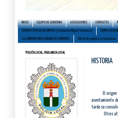
INICIO
EQUIPO DE GOBIERNO
ASOCIACIONES
CONTACTOS
CENTRO ESPECIAL DE EMPLEO ( Fundación Miguel Sesmero )
COMPLEJO RUR
120 ANIVERSARIO CONGRESOS OBREROS
Oferta de empleo La Calaverna
POLICÍA LOCAL, VIGILANCIA LOCAL
HISTORIA
El origen de su
asentamiento 
tarde se consol
Otros at