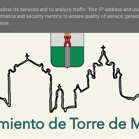
liver its services and to analyze traffic. Your IP address and us
rmance and security metrics to ensure quality of service, gene
buse.