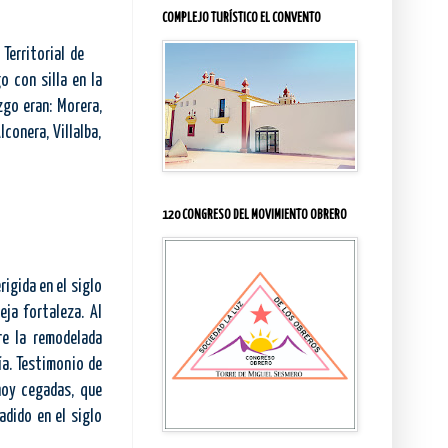
COMPLEJO TURÍSTICO EL CONVENTO
 Territorial
de
go con silla en
la
zgo eran: Morera,
lconera, Villalba,
120 CONGRESO DEL MOVIMIENTO OBRERO
rigida en el siglo
eja fortaleza. Al
re la remodelada
ía. Testimonio de
 hoy cegadas, que
adido en el siglo