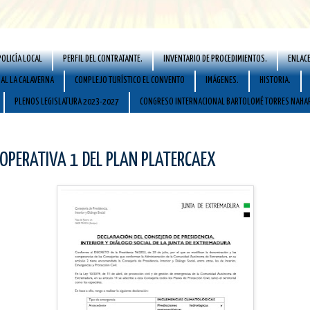
POLICÍA LOCAL
PERFIL DEL CONTRATANTE.
INVENTARIO DE PROCEDIMIENTOS.
ENLACE
AL LA CALAVERNA
COMPLEJO TURÍSTICO EL CONVENTO
IMÁGENES.
HISTORIA.
PLENOS LEGISLATURA 2023-2027
CONGRESO INTERNACIONAL BARTOLOMÉ TORRES NAHA
OPERATIVA 1 DEL PLAN PLATERCAEX