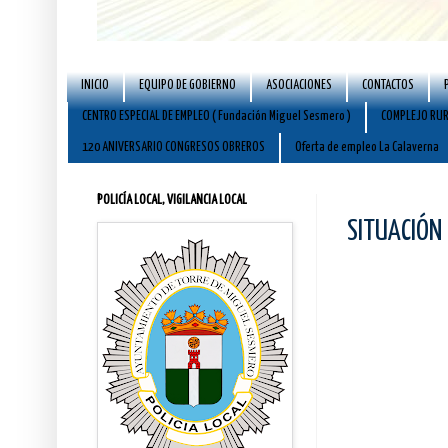
INICIO
EQUIPO DE GOBIERNO
ASOCIACIONES
CONTACTOS
CENTRO ESPECIAL DE EMPLEO ( Fundación Miguel Sesmero )
COMPLEJO RUR
120 ANIVERSARIO CONGRESOS OBREROS
Oferta de empleo La Calaverna
POLICÍA LOCAL, VIGILANCIA LOCAL
SITUACIÓN 