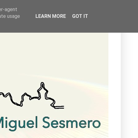
er-agent
rate usage
LEARN MORE
GOT IT