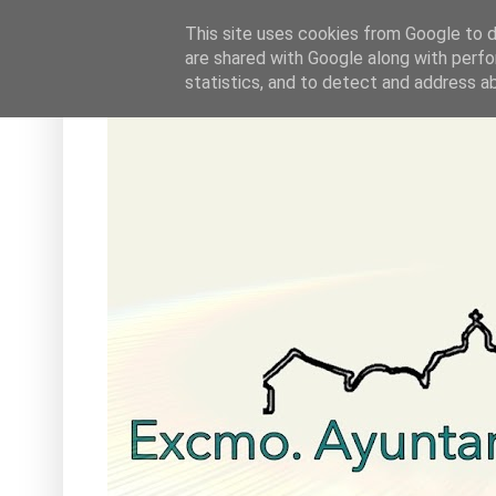
This site uses cookies from Google to de
are shared with Google along with perfo
statistics, and to detect and address a