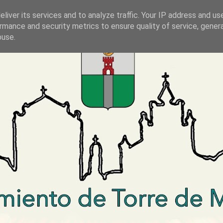
liver its services and to analyze traffic. Your IP address and us
rmance and security metrics to ensure quality of service, gene
buse.