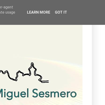
er-agent
rate usage
LEARN MORE
GOT IT