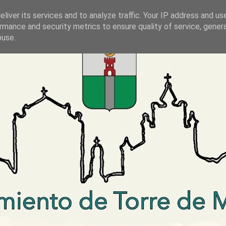
liver its services and to analyze traffic. Your IP address and us
rmance and security metrics to ensure quality of service, gene
buse.