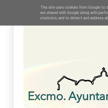
This site uses cookies from Google to de
are shared with Google along with perfo
statistics, and to detect and address a