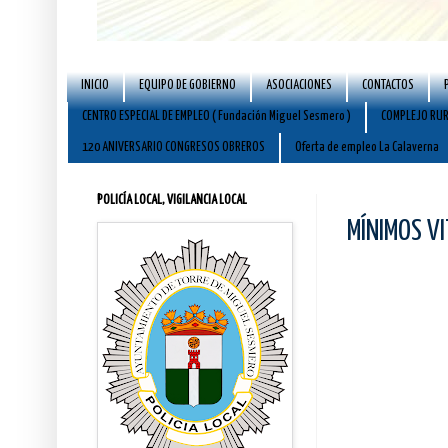
INICIO
EQUIPO DE GOBIERNO
ASOCIACIONES
CONTACTOS
CENTRO ESPECIAL DE EMPLEO ( Fundación Miguel Sesmero )
COMPLEJO RUR
120 ANIVERSARIO CONGRESOS OBREROS
Oferta de empleo La Calaverna
POLICÍA LOCAL, VIGILANCIA LOCAL
MÍNIMOS VI