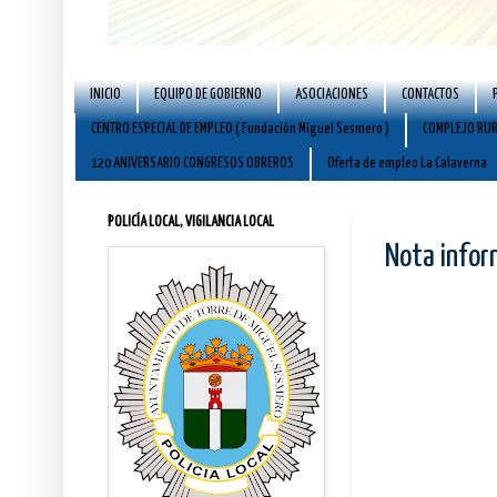
INICIO
EQUIPO DE GOBIERNO
ASOCIACIONES
CONTACTOS
CENTRO ESPECIAL DE EMPLEO ( Fundación Miguel Sesmero )
COMPLEJO RUR
120 ANIVERSARIO CONGRESOS OBREROS
Oferta de empleo La Calaverna
POLICÍA LOCAL, VIGILANCIA LOCAL
Nota infor