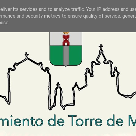
liver its services and to analyze traffic. Your IP address and us
rmance and security metrics to ensure quality of service, gene
buse.