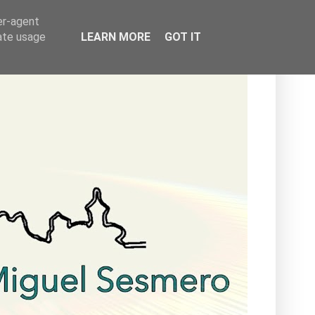
er-agent
rate usage
LEARN MORE
GOT IT