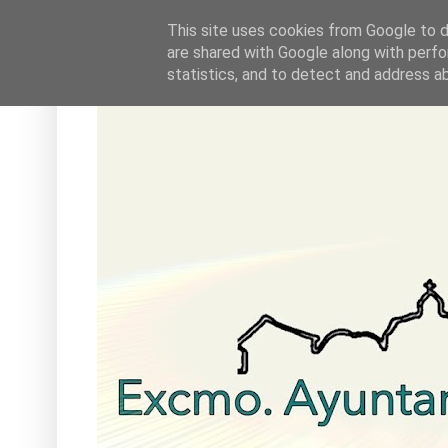
This site uses cookies from Google to de
are shared with Google along with perfo
statistics, and to detect and address a