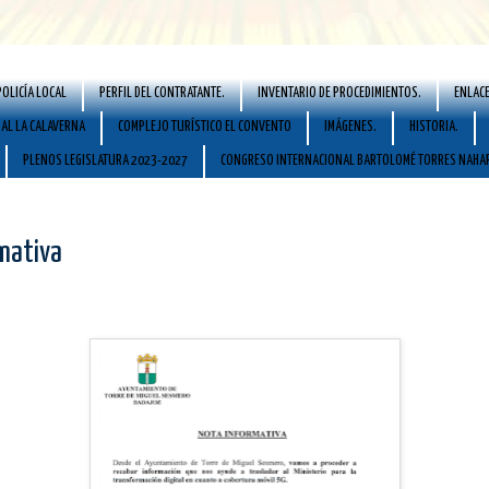
POLICÍA LOCAL
PERFIL DEL CONTRATANTE.
INVENTARIO DE PROCEDIMIENTOS.
ENLACE
AL LA CALAVERNA
COMPLEJO TURÍSTICO EL CONVENTO
IMÁGENES.
HISTORIA.
PLENOS LEGISLATURA 2023-2027
CONGRESO INTERNACIONAL BARTOLOMÉ TORRES NAHA
mativa