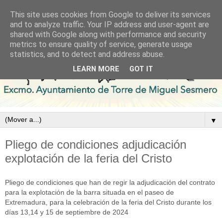
This site uses cookies from Google to deliver its services
and to analyze traffic. Your IP address and user-agent are
shared with Google along with performance and security
metrics to ensure quality of service, generate usage
statistics, and to detect and address abuse.
LEARN MORE
GOT IT
▼
Pliego de condiciones adjudicación
explotación de la feria del Cristo
Pliego de condiciones que han de regir la adjudicación del contrato
para la explotación de la barra situada en el paseo de
Extremadura, para la celebración de la feria del Cristo durante los
días 13,14 y 15 de septiembre de 2024