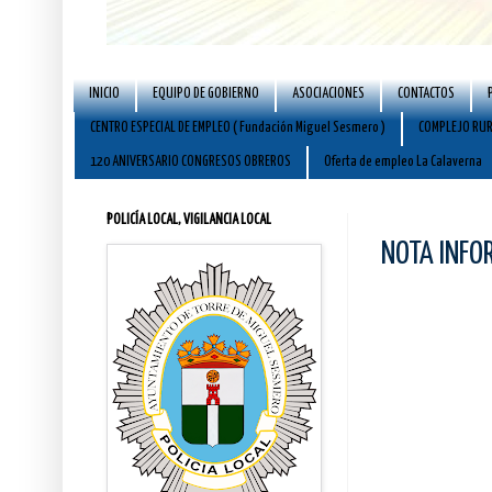
INICIO
EQUIPO DE GOBIERNO
ASOCIACIONES
CONTACTOS
CENTRO ESPECIAL DE EMPLEO ( Fundación Miguel Sesmero )
COMPLEJO RUR
120 ANIVERSARIO CONGRESOS OBREROS
Oferta de empleo La Calaverna
POLICÍA LOCAL, VIGILANCIA LOCAL
NOTA INFO