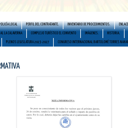
POLICÍA LOCAL
PERFIL DEL CONTRATANTE.
INVENTARIO DE PROCEDIMIENTOS.
ENLACE
AL LA CALAVERNA
COMPLEJO TURÍSTICO EL CONVENTO
IMÁGENES.
HISTORIA.
PLENOS LEGISLATURA 2023-2027
CONGRESO INTERNACIONAL BARTOLOMÉ TORRES NAHA
RMATIVA