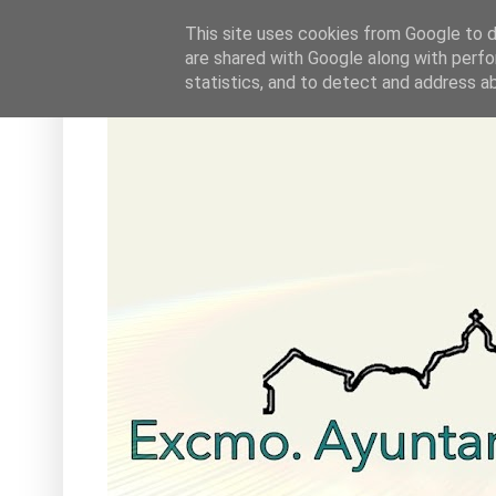
This site uses cookies from Google to de
are shared with Google along with perfo
statistics, and to detect and address a