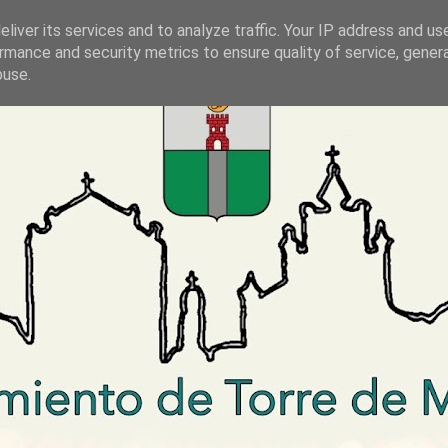
liver its services and to analyze traffic. Your IP address and us
rmance and security metrics to ensure quality of service, gene
buse.