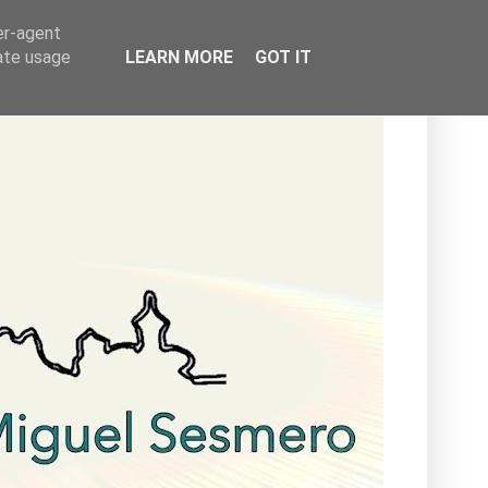
er-agent
rate usage
LEARN MORE
GOT IT