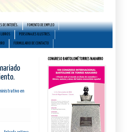
S DE INTERÉS.
FOMENTO DE EMPLEO
LIBROS
PERSONAJES ILUSTRES.
RRO
FORMULARIO DE CONTACTO
CONGRESO BARTOLOMÉ TORRES NAHARRO
onariado
iento.
inistrativo en