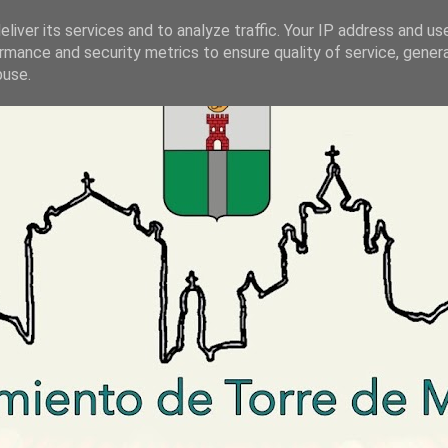
liver its services and to analyze traffic. Your IP address and us
rmance and security metrics to ensure quality of service, gene
buse.