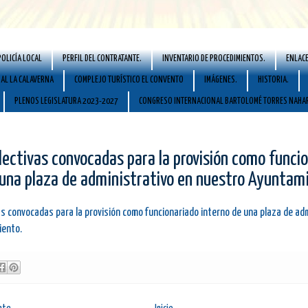
POLICÍA LOCAL
PERFIL DEL CONTRATANTE.
INVENTARIO DE PROCEDIMIENTOS.
ENLACE
AL LA CALAVERNA
COMPLEJO TURÍSTICO EL CONVENTO
IMÁGENES.
HISTORIA.
PLENOS LEGISLATURA 2023-2027
CONGRESO INTERNACIONAL BARTOLOMÉ TORRES NAHA
lectivas convocadas para la provisión como funci
 una plaza de administrativo en nuestro Ayuntam
s convocadas para la provisión como funcionariado interno de una plaza de adm
ento.