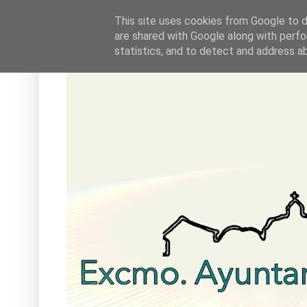
This site uses cookies from Google to de
are shared with Google along with perfo
statistics, and to detect and address a