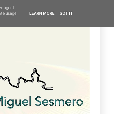
er-agent
rate usage
LEARN MORE
GOT IT