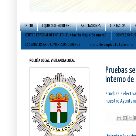
INICIO
EQUIPO DE GOBIERNO
ASOCIACIONES
CONTACTOS
CENTRO ESPECIAL DE EMPLEO ( Fundación Miguel Sesmero )
COMPLEJO RUR
120 ANIVERSARIO CONGRESOS OBREROS
Oferta de empleo La Calaverna
POLICÍA LOCAL, VIGILANCIA LOCAL
Pruebas se
interno de
Pruebas selectiva
nuestro Ayuntami