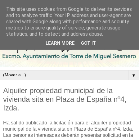
This site uses cookies from Google to deliver its services
and to analyze traffic. Your IP address and user-agent are
shared with Google along with performance and security
metrics to ensure quality of service, generate usage
statistics, and to detect and address abuse.
LEARN MORE
GOT IT
▼
Alquiler propiedad municipal de la
vivienda sita en Plaza de España nº4,
Izda.
Ha salido publicado la licitación para el alquiler propiedad
municipal de la vivienda sita en Plaza de España nº4, Izda.
Las personas interesadas deberán presentar solicitud en la