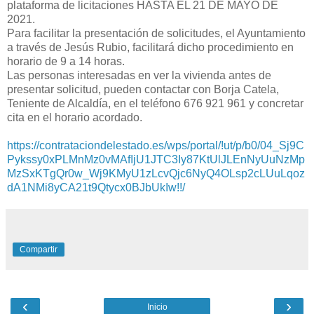
plataforma de licitaciones HASTA EL 21 DE MAYO DE
2021.
Para facilitar la presentación de solicitudes, el Ayuntamiento
a través de Jesús Rubio, facilitará dicho procedimiento en
horario de 9 a 14 horas.
Las personas interesadas en ver la vivienda antes de
presentar solicitud, pueden contactar con Borja Catela,
Teniente de Alcaldía, en el teléfono 676 921 961 y concretar
cita en el horario acordado.
https://contrataciondelestado.es/wps/portal/!ut/p/b0/04_Sj9C
Pykssy0xPLMnMz0vMAfIjU1JTC3Iy87KtUlJLEnNyUuNzMp
MzSxKTgQr0w_Wj9KMyU1zLcvQjc6NyQ4OLsp2cLUuLqoz
dA1NMi8yCA21t9Qtycx0BJbUkIw!!/
Compartir
‹
›
Inicio