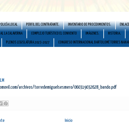
POLICÍA LOCAL
PERFIL DEL CONTRATANTE.
INVENTARIO DE PROCEDIMIENTOS.
ENLACE
AL LA CALAVERNA
COMPLEJO TURÍSTICO EL CONVENTO
IMÁGENES.
HISTORIA.
PLENOS LEGISLATURA 2023-2027
CONGRESO INTERNACIONAL BARTOLOMÉ TORRES NAHA
ALM
omovil.com/archivos/torredemiguelsesmero/060319032628_bando.pdf
nte
Inicio