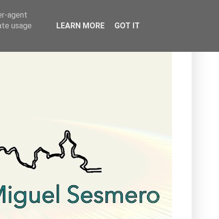
er-agent
rate usage
LEARN MORE
GOT IT