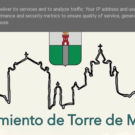
liver its services and to analyze traffic. Your IP address and us
rmance and security metrics to ensure quality of service, gene
buse.