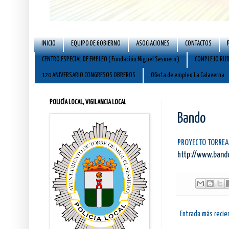
INICIO
EQUIPO DE GOBIERNO
ASOCIACIONES
CONTACTOS
CENTRO ESPECIAL DE EMPLEO ( Fundación Miguel Sesmero )
COMPLEJO RUR
120 ANIVERSARIO CONGRESOS OBREROS
Oferta de empleo La Calaverna
POLICÍA LOCAL, VIGILANCIA LOCAL
Bando
PROYECTO TORRE
http://www.band
Entrada más recie