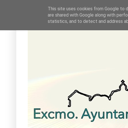
This site uses cookies from Google to de
are shared with Google along with perfo
statistics, and to detect and address a