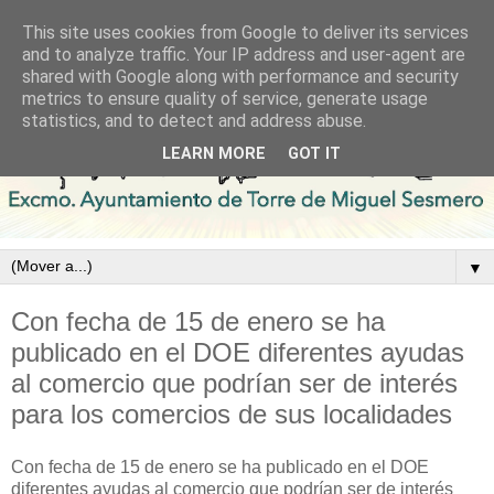
This site uses cookies from Google to deliver its services
and to analyze traffic. Your IP address and user-agent are
shared with Google along with performance and security
metrics to ensure quality of service, generate usage
statistics, and to detect and address abuse.
LEARN MORE
GOT IT
▼
Con fecha de 15 de enero se ha
publicado en el DOE diferentes ayudas
al comercio que podrían ser de interés
para los comercios de sus localidades
Con fecha de 15 de enero se ha publicado en el DOE
diferentes ayudas al comercio que podrían ser de interés