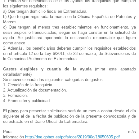
1. Podrán ser beneficiarios de estas ayudas las franquicias que cumplan
los siguientes requisitos:
a) Que tengan domicilio fiscal en Extremadura.
b) Que tengan registrada la marca en la Oficina Española de Patentes y
Marcas.
c) Que tengan al menos tres establecimientos en funcionamiento, ya
sean propios o franquiciados, según se haga constar en la solicitud de
ayuda. Se justificará aportando la declaración responsable que figura
como anexo I.
2. Además, los beneficiarios deberán cumplir los requisitos establecidos
en el artículo 12 de la Ley 6/2011, de 23 de marzo, de Subvenciones de
la Comunidad Autónoma de Extremadura.
Gastos elegibles y cuantía de la ayuda
(mirar este apartado
detalladamente)
Se subvencionarán las siguientes categorías de gastos:
1. Creación de la franquicia.
2. Actualización de documentación.
3. Formación.
4. Promoción y publicidad.
El
plazo
para presentar solicitudes será de un mes a contar desde el día
siguiente al de la fecha de publicación de la presente convocatoria y de
su extracto en el Diario Oficial de Extremadura.
Para más
información
http://doe.gobex.es/pdfs/doe/2019/90o/18050605.pdf