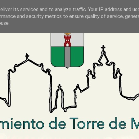
liver its services and to analyze traffic. Your IP address and us
rmance and security metrics to ensure quality of service, gene
buse.