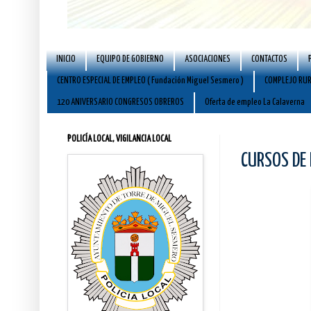
INICIO
EQUIPO DE GOBIERNO
ASOCIACIONES
CONTACTOS
CENTRO ESPECIAL DE EMPLEO ( Fundación Miguel Sesmero )
COMPLEJO RUR
120 ANIVERSARIO CONGRESOS OBREROS
Oferta de empleo La Calaverna
POLICÍA LOCAL, VIGILANCIA LOCAL
CURSOS DE