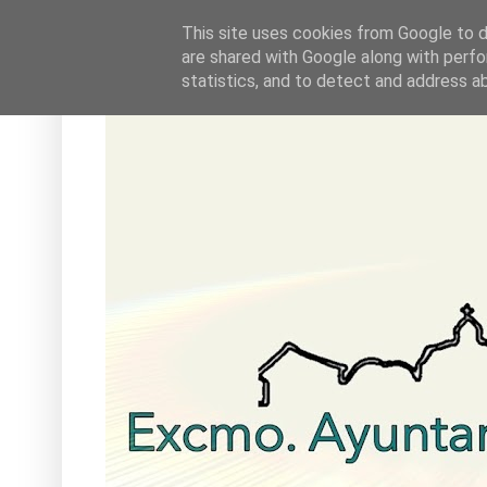
This site uses cookies from Google to de
are shared with Google along with perfo
statistics, and to detect and address a