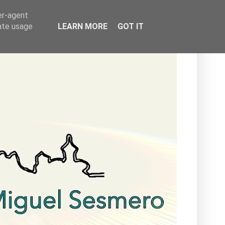
er-agent
rate usage
LEARN MORE
GOT IT