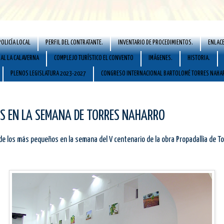
POLICÍA LOCAL
PERFIL DEL CONTRATANTE.
INVENTARIO DE PROCEDIMIENTOS.
ENLACE
AL LA CALAVERNA
COMPLEJO TURÍSTICO EL CONVENTO
IMÁGENES.
HISTORIA.
PLENOS LEGISLATURA 2023-2027
CONGRESO INTERNACIONAL BARTOLOMÉ TORRES NAHA
ES EN LA SEMANA DE TORRES NAHARRO
de los más pequeños en la semana del V centenario de la obra Propadallia de T