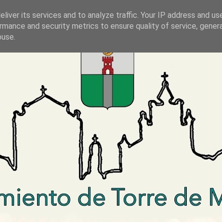
liver its services and to analyze traffic. Your IP address and us
rmance and security metrics to ensure quality of service, gene
buse.