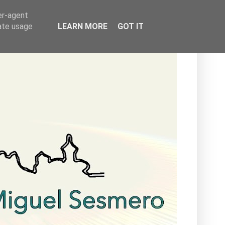
er-agent
rate usage
LEARN MORE
GOT IT