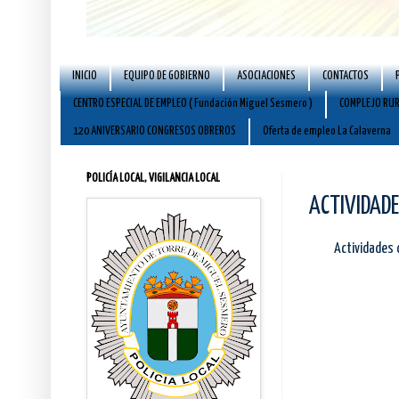
INICIO
EQUIPO DE GOBIERNO
ASOCIACIONES
CONTACTOS
CENTRO ESPECIAL DE EMPLEO ( Fundación Miguel Sesmero )
COMPLEJO RUR
120 ANIVERSARIO CONGRESOS OBREROS
Oferta de empleo La Calaverna
POLICÍA LOCAL, VIGILANCIA LOCAL
ACTIVIDAD
Actividades 