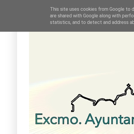
This site uses cookies from Google to de
are shared with Google along with perfo
statistics, and to detect and address a