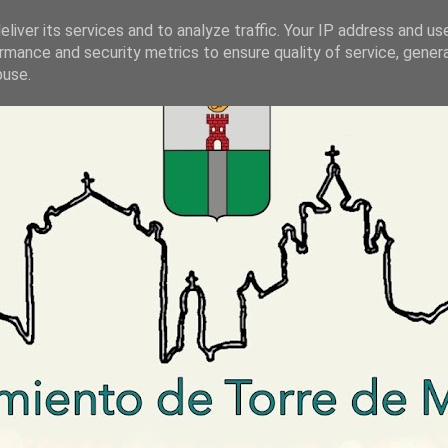
liver its services and to analyze traffic. Your IP address and us
rmance and security metrics to ensure quality of service, gene
buse.