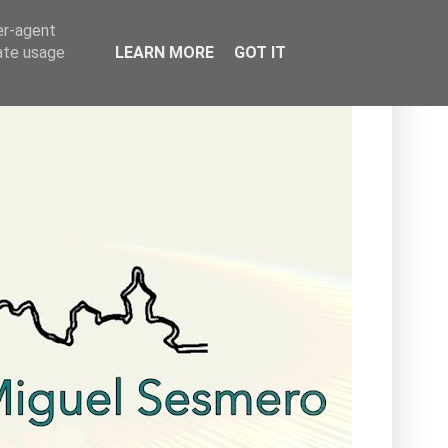
er-agent
rate usage
LEARN MORE
GOT IT