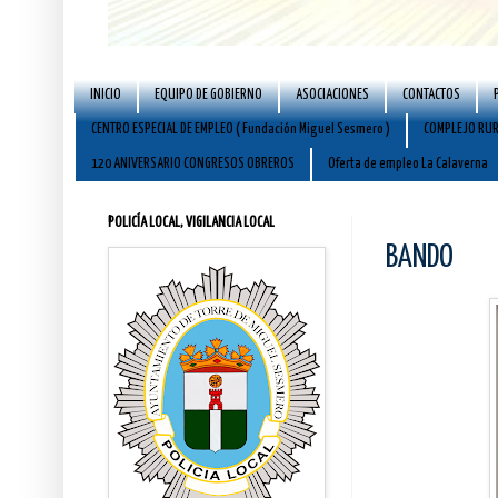
INICIO
EQUIPO DE GOBIERNO
ASOCIACIONES
CONTACTOS
CENTRO ESPECIAL DE EMPLEO ( Fundación Miguel Sesmero )
COMPLEJO RUR
120 ANIVERSARIO CONGRESOS OBREROS
Oferta de empleo La Calaverna
POLICÍA LOCAL, VIGILANCIA LOCAL
BANDO