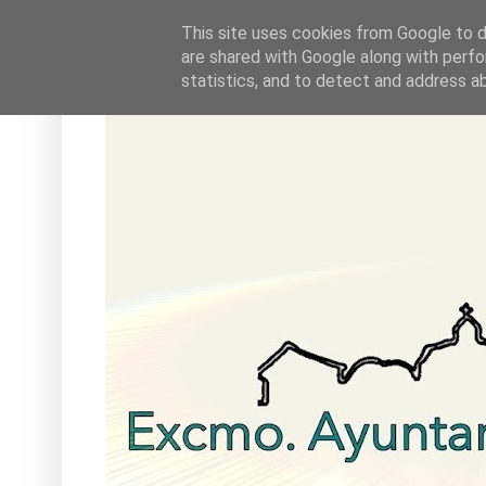
This site uses cookies from Google to de
are shared with Google along with perfo
statistics, and to detect and address a