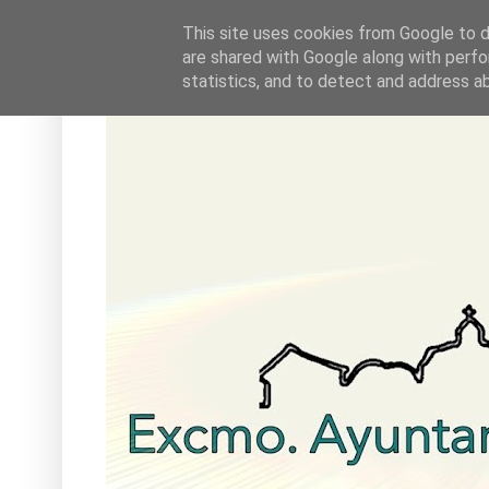
This site uses cookies from Google to de
are shared with Google along with perfo
statistics, and to detect and address a