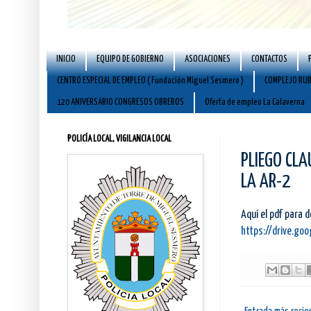
INICIO
EQUIPO DE GOBIERNO
ASOCIACIONES
CONTACTOS
CENTRO ESPECIAL DE EMPLEO ( Fundación Miguel Sesmero )
COMPLEJO RUR
120 ANIVERSARIO CONGRESOS OBREROS
Oferta de empleo La Calaverna
POLICÍA LOCAL, VIGILANCIA LOCAL
PLIEGO CLA
LA AR-2
Aquí el pdf para 
https://drive.go