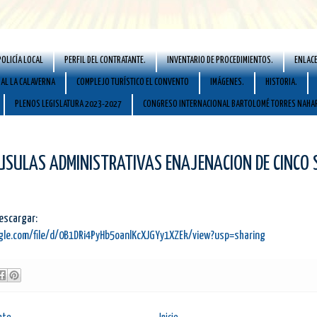
POLICÍA LOCAL
PERFIL DEL CONTRATANTE.
INVENTARIO DE PROCEDIMIENTOS.
ENLACE
AL LA CALAVERNA
COMPLEJO TURÍSTICO EL CONVENTO
IMÁGENES.
HISTORIA.
PLENOS LEGISLATURA 2023-2027
CONGRESO INTERNACIONAL BARTOLOMÉ TORRES NAHA
USULAS ADMINISTRATIVAS ENAJENACION DE CINCO 
descargar:
ogle.com/file/d/0B1DRi4PyHb5oanlKcXJGYy1XZEk/view?usp=sharing