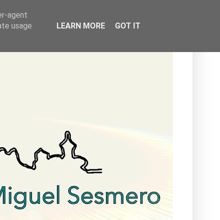
er-agent
rate usage
LEARN MORE
GOT IT