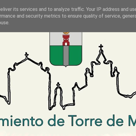
liver its services and to analyze traffic. Your IP address and us
rmance and security metrics to ensure quality of service, gene
buse.