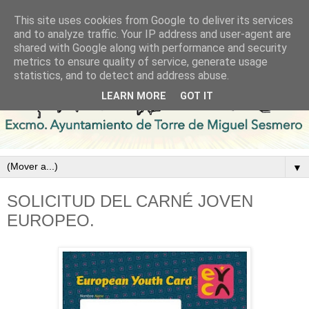
This site uses cookies from Google to deliver its services
and to analyze traffic. Your IP address and user-agent are
shared with Google along with performance and security
metrics to ensure quality of service, generate usage
statistics, and to detect and address abuse.
LEARN MORE
GOT IT
▼
SOLICITUD DEL CARNÉ JOVEN
EUROPEO.