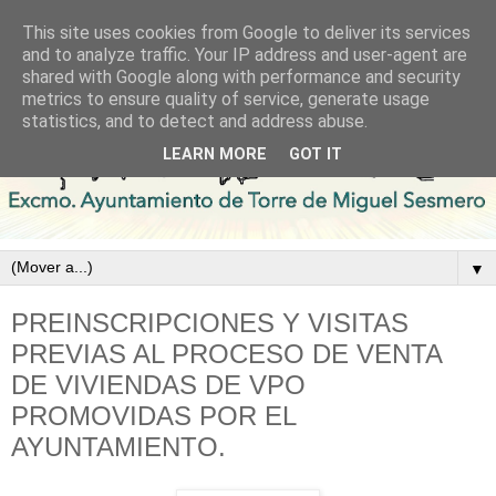
This site uses cookies from Google to deliver its services
and to analyze traffic. Your IP address and user-agent are
shared with Google along with performance and security
metrics to ensure quality of service, generate usage
statistics, and to detect and address abuse.
LEARN MORE
GOT IT
▼
PREINSCRIPCIONES Y VISITAS
PREVIAS AL PROCESO DE VENTA
DE VIVIENDAS DE VPO
PROMOVIDAS POR EL
AYUNTAMIENTO.